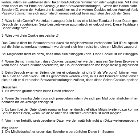
wollen, indem sie wahlweise den Haken bei Autologin reinmachen oder weglassen. Mit Hake
ohne endet es mit Ende der Sitzung (je nach Browsereinstellungen). Wenn der Haken nicht dr
Session-ID, wenn der Haken drin ist speichert es drei weitere Cookies mit der Autologinfun
Passwort damit man sich automatisch erneut einloggt beim nächsten Besuch der Seite.
2. Was ist ein Cookie? Vereinfacht ausgedrückt ist es eine kleine Textdatei in der Daten 
Besuch der zugehörigen Seite beispielsweise automatisch eingeloggt wird. Diese Textdatei
Bedarf aufgerufen.
3. Wieso wird ein Cookie gespeichert?
Das Cookie dient bei Besuchern nur dazu die möglicherweise vorhandene Ref-ID zu speiche
auf die Seite aufmerksam gemacht wurde und sich hier registriert, diesem Mitglied zugeord
Bei Mitgliedern dient es dazu, dass man sich einloggen kann. Ohne Cookie ist ein Einlogge
4. Wenn Sie nicht möchten, dass Cookies gespeichert werden, müssen Sie ihren Browser en
kann man Cookies erlauben/verbieten, die Dauer beeinflussen wie lange diese gültig bleiben
5. Beim Besuch externer Seiten, die hier eingebunden sind (z.B. als Werbung), können von
Da auf diese Seiten kein Einfluss genommen werden kann, muss der Benutzer selbst ensch
dies tut ob er durch seine Browsereinstellungen zulässt, dass diese Seiten Cookies speich
Besucher
1. Es werden grundsätzlich keine Daten erhoben.
2. Wenn Sie freiwillig Daten von sich preisgeben indem Sie sich per Mail oder ähnlichem hi
behalten bis die Anfrage erledigt ist.
3. Es kann bei der Datenübertragung im Internet durch vielfältige Möglichkeiten dazu komm
Schutz Ihrer Daten, wenn Sie diese über das Internet verbreiten ist nicht möglich!
4. Von Ihnen freiwillig preisgegebene Daten werden natürlich nicht an Dritte weitergegeben
Mitglieder
1. Die Mitgliedschaft erfordert das Speichern persönlicher Daten im System.