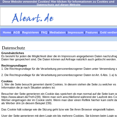
Diese Website verwendet Cookies! Hier klicken für Informationen zu Cookies und
Datenschutz auf dieser Website
Home
|
AGB
|
Registrieren
|
FAQ
|
Mediadaten
|
Impressum
|
Features
|
Geld verdie
Datenschutz
Grundsätzliches
Es besteht für jeden die Möglichkeit über die im Impressum angegebenen Daten nachzufr
Daten hier gespeichert sind. Die Daten können auf Anfrage natürlich auch gelöscht werden.
Rechtsgrundlagen
1. Die Rechtsgrundlage für die Verarbeitung personenbezogener Daten unter Verwendung vo
2. Die Rechtsgrundlage für die Verarbeitung personenbezogener Daten ist Art. 6 Abs. 1 a)
Cookies
1. Wer die Seite besucht generiert damit Cookies. In diesem stehen die Seite zu welcher es g
Information die je nach Situation anders ist:
Besucher der Seite generieren ein Cookie das speichert ob man normal auf die Seite kam od
https://www.aleart.de/?ref=239). Wenn man sich anschließend während der Laufzeit des Cooki
Werber eingetragen der im Cookie steht. Wenn man über einen Reflink hierher kam steht da
als Werber drin (in diesem Beispiel 239).
Das Cookie hält solange wie die Sitzung geht bzw wie Sie ihren Browser eingestellt haben.
User der Seite generieren mit dem Login ein bis mehrere Cookies. Sie können beim Login wä